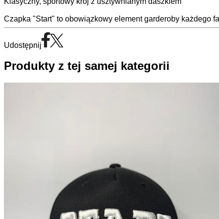
Klasyczny, sportowy krój z usztywnianym daszkiem
Czapka "Start" to obowiązkowy element garderoby każdego f
Udostępnij
Produkty z tej samej kategorii