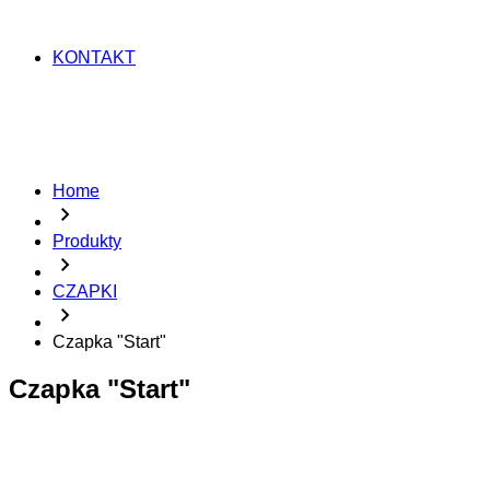
KONTAKT
Home
chevron_right
Produkty
chevron_right
CZAPKI
chevron_right
Czapka "Start"
Czapka "Start"