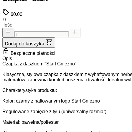
sell
60.00
zł
Ilość
remove
add
shopping_cart
Dodaj do koszyka
lock
Bezpieczne płatności
Opis
Czapka z daszkiem "Start Gniezno"
Klasyczna, stylowa czapka z daszkiem z wyhaftowanym herbe
materiałów, zapewnia komfort noszenia i trwałość. Idealny wy
Charakterystyka produktu:
Kolor: czarny z haftowanym logo Start Gniezno
Regulowane zapięcie z tyłu (uniwersalny rozmiar)
Materiał: bawełna/poliester